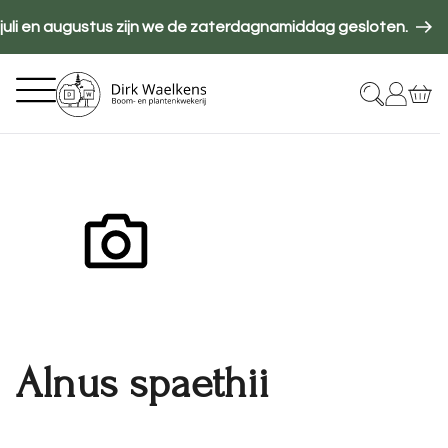
Overslaan
 juli en augustus zijn we de zaterdagnamiddag gesloten.
en
H
naar
Hoofdnavigatie
T
de
inhoud
gaan
Alnus spaethii