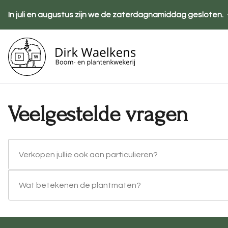
Overslaan
In juli en augustus zijn we de zaterdagnamiddag gesloten.
en
naar
de
Ho
inhoud
gaan
Veelgestelde vragen
Verkopen jullie ook aan particulieren?
Wat betekenen de plantmaten?