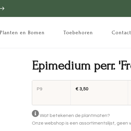
ofdnavigatie
Planten en Bomen
Toebehoren
Contac
Epimedium perr. 'Fr
P9
€ 3,50
Wat betekenen de plantmaten?
Onze webshop is een assortimentslijst, geen vo