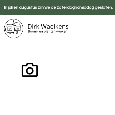
Overslaan
In juli en augustus zijn we de zaterdagnamiddag gesloten.
en
naar
de
Ho
inhoud
gaan