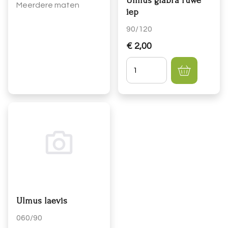
Ulmus glabra ruwe
Meerdere maten
iep
90/120
€ 2,00
Hoeveelheid
Ulmus laevis
060/90