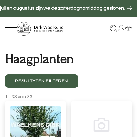
Overslaan
 juli en augustus zijn we de zaterdagnamiddag gesloten.
en
H
naar
Hoofdnavigatie
T
de
inhoud
gaan
Haagplanten
RESULTATEN FILTEREN
1
-
33
van
33