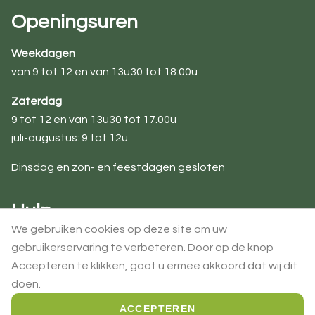
Openingsuren
Weekdagen
van 9 tot 12 en van 13u30 tot 18.00u
Zaterdag
9 tot 12 en van 13u30 tot 17.00u
juli-augustus: 9 tot 12u
Dinsdag en zon- en feestdagen gesloten
Hulp
We gebruiken cookies op deze site om uw
Over ons
gebruikerservaring te verbeteren. Door op de knop
Contact
Accepteren te klikken, gaat u ermee akkoord dat wij dit
Veel gestelde vragen
doen.
ACCEPTEREN