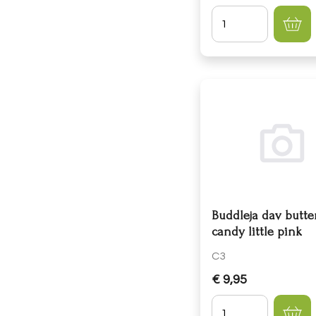
Hoeveelheid
Buddleja dav butter
candy little pink
C3
€ 9,95
Hoeveelheid