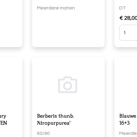
Meerdere maten
DT
€ 28,0
Hoevee
ury
Berberis thunb.
Blauwe 
TEN
'Atropurpurea'
16+3
60/90
Meerde