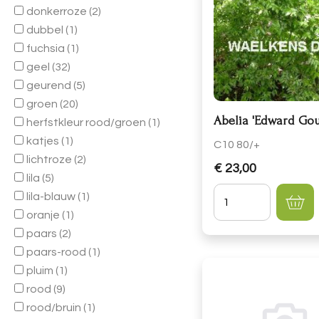
donkerroze
(2)
dubbel
(1)
fuchsia
(1)
geel
(32)
geurend
(5)
groen
(20)
Abelia 'Edward Go
herfstkleur rood/groen
(1)
katjes
(1)
C10 80/+
lichtroze
(2)
€ 23,00
lila
(5)
Hoeveelheid
lila-blauw
(1)
oranje
(1)
paars
(2)
paars-rood
(1)
pluim
(1)
rood
(9)
rood/bruin
(1)