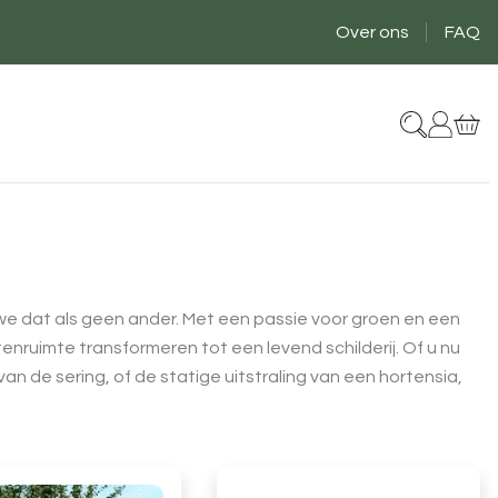
Header
Over ons
FAQ
Top
t
n we dat als geen ander. Met een passie voor groen en een
enruimte transformeren tot een levend schilderij. Of u nu
 de sering, of de statige uitstraling van een hortensia,