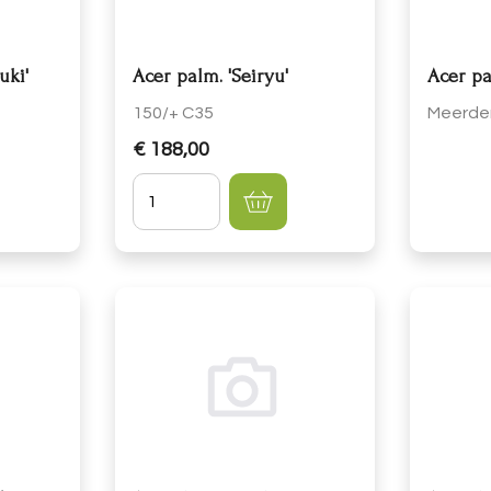
uki'
Acer palm. 'Seiryu'
Acer p
150/+ C35
Meerde
€ 188,00
Hoeveelheid