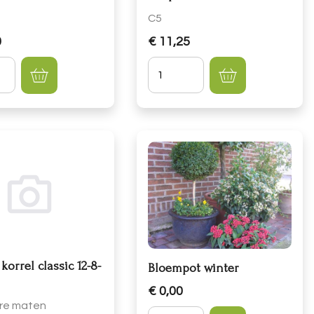
C5
0
€ 11,25
lheid
Hoeveelheid
korrel classic 12-8-
Bloempot winter
€ 0,00
re maten