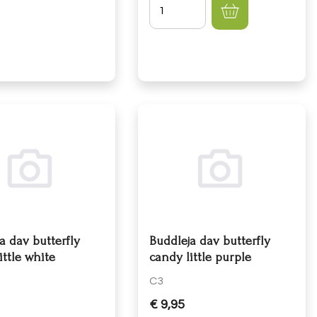
Hoeveelheid
a dav butterfly
Buddleja dav butterfly
ittle white
candy little purple
C3
€ 9,95