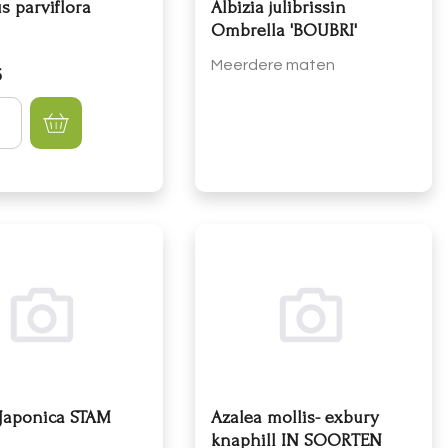
s parviflora
Albizia julibrissin
Ombrella 'BOUBRI'
Meerdere maten
5
lheid
 Japonica STAM
Azalea mollis- exbury
knaphill IN SOORTEN