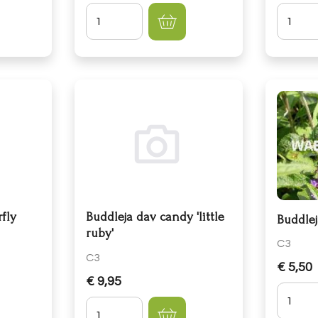
Hoeveelheid
Hoevee
fly
Buddleja dav candy 'little
Buddlej
ruby'
C3
C3
€ 5,50
€ 9,95
Hoevee
Hoeveelheid