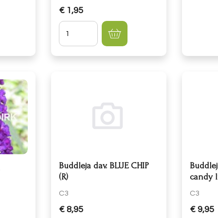
€ 1,95
Hoeveelheid
Buddleja dav. BLUE CHIP
Buddlej
k
(R)
candy l
C3
C3
€ 8,95
€ 9,95