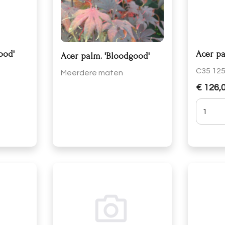
ood'
Acer pa
Acer palm. 'Bloodgood'
C35 12
Meerdere maten
€ 126,
Hoevee