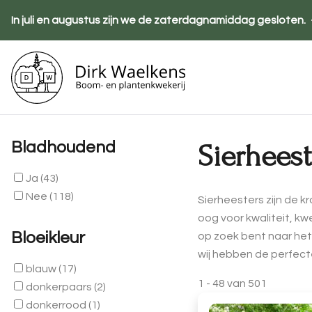
Overslaan
In juli en augustus zijn we de zaterdagnamiddag gesloten.
en
naar
de
Ho
inhoud
gaan
Bladhoudend
Sierheest
Ja
(43)
Nee
(118)
Sierheesters zijn de k
oog voor kwaliteit, kw
Bloeikleur
op zoek bent naar het
wij hebben de perfecte
blauw
(17)
1
-
48
van
501
donkerpaars
(2)
donkerrood
(1)