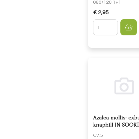
080/120 1+1
€ 2,95
Hoeveelheid
Azalea mollis- exb
knaphill IN SOOR
C7.5