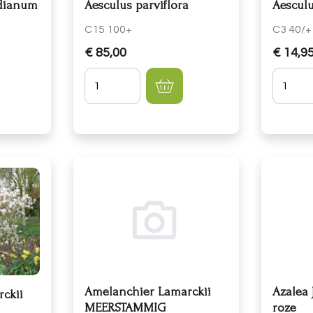
ldianum
Aesculus parviflora
Aesculu
C15 100+
C3 40/+
€ 85,00
€ 14,9
Hoeveelheid
Hoevee
Amelanchier Lamarckii
Azalea
ckii
MEERSTAMMIG
roze