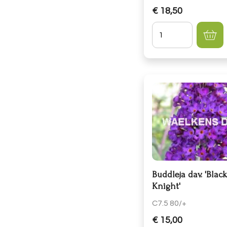
€ 18,50
Hoeveelheid
Buddleja dav. 'Blac
Knight'
C7.5 80/+
€ 15,00