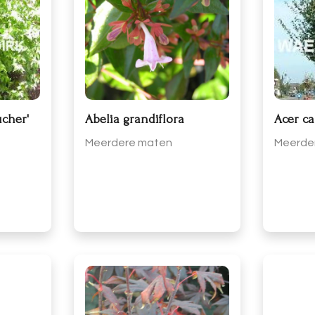
ucher'
Abelia grandiflora
Acer c
Meerdere maten
Meerde