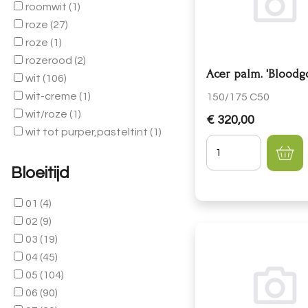
roomwit
(1)
roze
(27)
roze
(1)
rozerood
(2)
Acer palm. 'Bloodg
wit
(106)
wit-creme
(1)
150/175 C50
wit/roze
(1)
€ 320,00
wit tot purper,pasteltint
(1)
Hoeveelheid
Bloeitijd
01
(4)
02
(9)
03
(19)
04
(45)
05
(104)
06
(90)