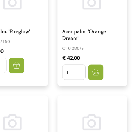
lm. 'Fireglow'
Acer palm. 'Orange
Dream'
5/150
C10 080/+
00
€ 42,00
lheid
Hoeveelheid